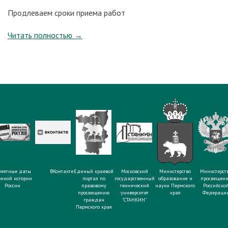
Продлеваем сроки приема работ
Читать полностью
→
мятные даты
ВКонтакте
Единый краевой
Московский
Министерство
Министерст
енной истории
портал по
государственный
образования и
просвещен
России
правовому
технический
науки Пермского
Российско
просвещению
университет
края
Федераци
граждан
"СТАНКИН"
Пермского края