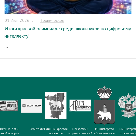
01 Июн 2026 г.
Техническое
Итоги краевой олимпиаде среди школьников по цифровому
интеллекту!
...
мятные даты
ВКонтакте
Единый краевой
Московский
Министерство
Министерст
енной истории
портал по
государственный
образования и
просвещен