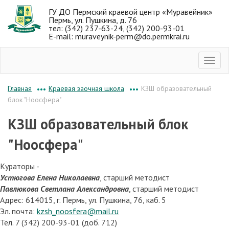
ГУ ДО Пермский краевой центр «Муравейник»
Пермь, ул. Пушкина, д. 76
тел: (342) 237-63-24, (342) 200-93-01
E-mail: muraveynik-perm@do.permkrai.ru
Краевая заочная школа
КЗШ образовательный
Главная
•••
•••
блок "Ноосфера"
КЗШ образовательный блок
"Ноосфера"
Кураторы -
Устюгова Елена Николаевна
, старший методист
Павлюкова Светлана Александровна
, старший методист
Адрес: 614015, г. Пермь, ул. Пушкина, 76, каб. 5
Эл. почта:
kzsh_noosfera@mail.ru
Тел. 7 (342) 200-93-01 (доб. 712)