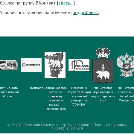
Ссылка на группу ВКонтакт [
здесь...
]
Условия поступления на обучение [
подробнее...
]
мятные даты
ВКонтакте
Единый краевой
Московский
Министерство
Министерст
енной истории
портал по
государственный
образования и
просвещен
России
правовому
технический
науки Пермского
Российско
просвещению
университет
края
Федераци
граждан
"СТАНКИН"
Пермского края
© ГУ ДО "Пермский краевой центр "Муравейник" г. Пермь, ул. Пушкина,
76. (342) 237-63-24