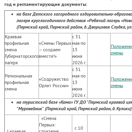
год и регламентирующие документы:
на базе Детского загородного оздоровительно-образов
лагеря круглогодичного действия «Ребячий лагерь «Нов
(Пермский край, Пермский район, д. Дворцовая Слудка, ул
Краевая
с 31
профильная
«Смены Первых
мая по
Положени
смена
– создаем
13
смены
Губернаторского
вместе!»
июня
лагеря
2026 г.
с 31
Региональная
мая по
«Содружество
Положени
профильная
13
Орлят России»
смены
смена
июня
2026 г.
на туристской базе «Кама» ГУ ДО "Пермский краевой ц
"Муравейник"
(Пермский край, Пермский район, д. Кулики)
«Смена
Первых:
с 10
I краевая
стратегия