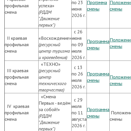
по 23
Прогрмма
Положени
профильная
успеха»
июня
смены
смены
смена
(РДДМ
2026 г.
"Движение
первых")
с 26
II краевая
«Восхождение»
июня
Положени
Программа
профильная
(ресурсный
по 09
смены
смены
смена
центр туризма
июля
и краеведения)
2026 г.
«ТЕХНО»
с 13
III краевая
(ресурсный
по 26
Программа
профильная
центр
Положени
июля
смены
смена
технического
смены
2026 г.
творчества)
«Смена
с 29
Первых - ведём
IV краевая
июля
за собой!»
Программа
профильная
по 11
Положен
(РДДМ
смены
смена
августа
смены
"Движение
2026 г.
первых")