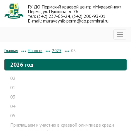
ГУ ДО Пермский краевой центр «Муравейник»
Пермь, ул. Пушкина, д. 76
тел: (342) 237-63-24, (342) 200-93-01
E-mail: muraveynik-perm@do.permkrai.ru
Новости
2025
08
Главная
•••
•••
•••
2026 год
02
01
03
04
05
Приглашаем к участию в краевой олимпиаде среди