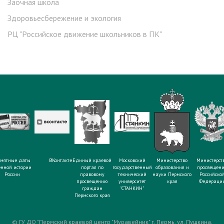
Заочная школа
Здоровьесбережение и экология
РЦ "Российское движение школьников в ПК"
мятные даты
ВКонтакте
Единый краевой
Московский
Министерство
Министерст
енной истории
портал по
государственный
образования и
просвещен
России
правовому
технический
науки Пермского
Российско
просвещению
университет
края
Федераци
граждан
"СТАНКИН"
Пермского края
© ГУ ДО "Пермский краевой центр "Муравейник" г. Пермь, ул. Пушкина,