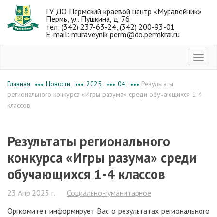
ГУ ДО Пермский краевой центр «Муравейник»
Пермь, ул. Пушкина, д. 76
тел: (342) 237-63-24, (342) 200-93-01
E-mail: muraveynik-perm@do.permkrai.ru
Новости
2025
04
Результаты
Главная
•••
•••
•••
•••
регионального конкурса «Игры разума» среди обучающихся 1-4
классов
Результаты регионального
конкурса «Игры разума» среди
обучающихся 1-4 классов
23 Апр 2025 г.
Социально-гуманитарное
Оргкомитет информирует Вас о результатах регионального