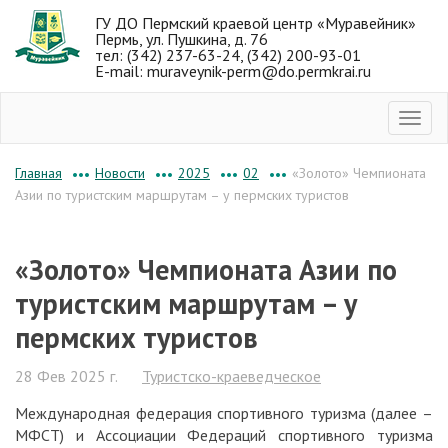
ГУ ДО Пермский краевой центр «Муравейник»
Пермь, ул. Пушкина, д. 76
тел: (342) 237-63-24, (342) 200-93-01
E-mail: muraveynik-perm@do.permkrai.ru
Новости
2025
02
«Золото» Чемпионата
Главная
•••
•••
•••
•••
Азии по туристским маршрутам – у пермских туристов
«Золото» Чемпионата Азии по
туристским маршрутам – у
пермских туристов
28 Фев 2025 г.
Туристско-краеведческое
Международная федерация спортивного туризма (далее –
МФСТ) и Ассоциации Федераций спортивного туризма