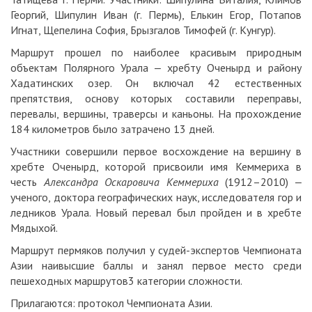
Георгий, Шипулин Иван (г. Пермь), Елькин Егор, Потапов
Игнат, Щепелина София, Брызгалов Тимофей (г. Кунгур).
Маршрут прошел по наиболее красивым природным
объектам Полярного Урала ‒ хребту Оченырд и району
Хадатинских озер. Он включал 42 естественных
препятствия, основу которых составили переправы,
перевалы, вершины, траверсы и каньоны. На прохождение
184 километров было затрачено 13 дней.
Участники совершили первое восхождение на вершину в
хребте Оченырд, которой присвоили имя Кеммериха в
честь
Александра Оскаровича Кеммериха
(1912–2010) ‒
ученого, доктора географических наук, исследователя гор и
ледников Урала. Новый перевал был пройден и в хребте
Мядыхой.
Маршрут пермяков получил у судей-экспертов Чемпионата
Азии наивысшие баллы и занял первое место среди
пешеходных маршрутов3 категории сложности.
Прилагаются: протокол Чемпионата Азии.