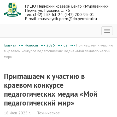
ГУ ДО Пермский краевой центр «Муравейник»
Пермь, ул. Пушкина, д. 76
тел: (342) 237-63-24, (342) 200-93-01
E-mail: muraveynik-perm@do.permkrai.ru
Новости
2025
02
Приглашаем к участию
Главная
•••
•••
•••
•••
в краевом конкурсе педагогических медиа «Мой педагогический
мир»
Приглашаем к участию в
краевом конкурсе
педагогических медиа «Мой
педагогический мир»
18 Фев 2025 г.
Техническое