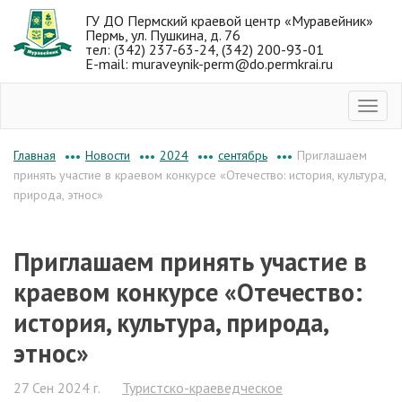
ГУ ДО Пермский краевой центр «Муравейник»
Пермь, ул. Пушкина, д. 76
тел: (342) 237-63-24, (342) 200-93-01
E-mail: muraveynik-perm@do.permkrai.ru
Новости
2024
сентябрь
Приглашаем
Главная
•••
•••
•••
•••
принять участие в краевом конкурсе «Отечество: история, культура,
природа, этнос»
Приглашаем принять участие в
краевом конкурсе «Отечество:
история, культура, природа,
этнос»
27 Сен 2024 г.
Туристско-краеведческое