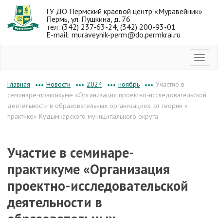
ГУ ДО Пермский краевой центр «Муравейник»
Пермь, ул. Пушкина, д. 76
тел: (342) 237-63-24, (342) 200-93-01
E-mail: muraveynik-perm@do.permkrai.ru
Новости
2024
ноябрь
Участие в
Главная
•••
•••
•••
•••
семинаре-практикуме «Организация проектно-исследовательской
деятельности в образовательных организациях: от теории к
практике» Кудымкарского муниципального округа
Участие в семинаре-
практикуме «Организация
проектно-исследовательской
деятельности в