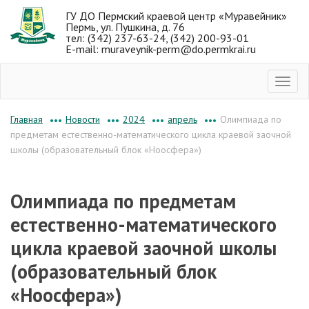
ГУ ДО Пермский краевой центр «Муравейник»
Пермь, ул. Пушкина, д. 76
тел: (342) 237-63-24, (342) 200-93-01
E-mail: muraveynik-perm@do.permkrai.ru
Новости
2024
апрель
Олимпиада по
Главная
•••
•••
•••
•••
предметам естественно-математического цикла краевой заочной
школы (образовательный блок «Ноосфера»)
Олимпиада по предметам
естественно-математического
цикла краевой заочной школы
(образовательный блок
«Ноосфера»)