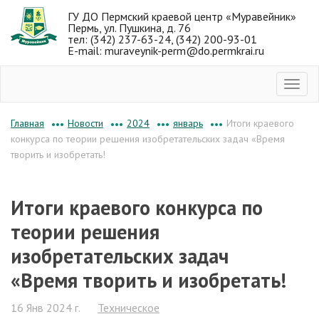
ГУ ДО Пермский краевой центр «Муравейник»
Пермь, ул. Пушкина, д. 76
тел: (342) 237-63-24, (342) 200-93-01
E-mail: muraveynik-perm@do.permkrai.ru
Новости
2024
январь
Итоги краевого
Главная
•••
•••
•••
•••
конкурса по теории решения изобретательских задач «Время
творить и изобретать!
Итоги краевого конкурса по
теории решения
изобретательских задач
«Время творить и изобретать!
16 Янв 2024 г.
Техническое