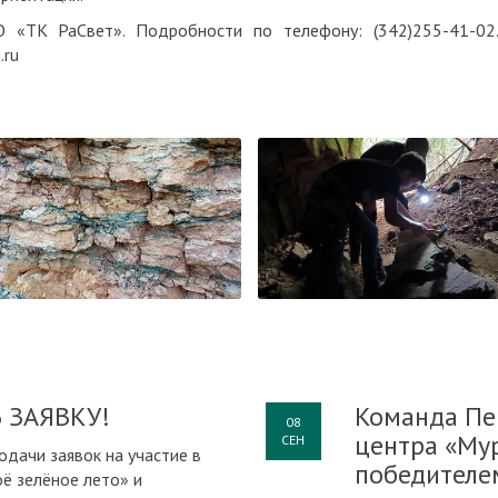
О «ТК РаСвет». Подробности по телефону: (342)255-41-02
.ru
 ЗАЯВКУ!
Команда Пе
08
центра «Му
СЕН
одачи заявок на участие в
победителе
ё зелёное лето» и