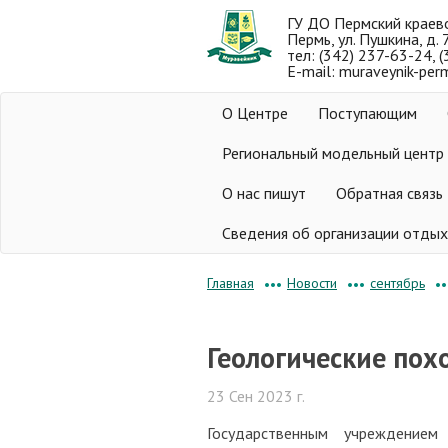
ГУ ДО Пермский краев
Пермь, ул. Пушкина, д. 
тел: (342) 237-63-24, 
E-mail: muraveynik-per
О Центре
Поступающим
Региональный модельный центр
О нас пишут
Обратная связь
Сведения об организации отдых
Новости
сентябрь
Главная
•••
•••
••
Геологические пох
23 Сен 2023 г.
Государственным учреждением