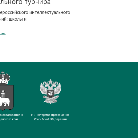
ального турнира
сероссийского интеллектуального
ний: школы и
→
о образования и
Министерство просвещения
рмского края
Российской Федерации