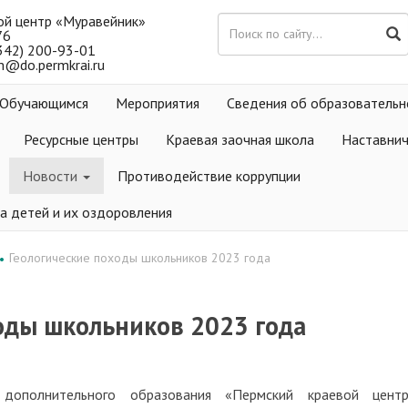
ой центр «Муравейник»
76
(342) 200-93-01
m@do.permkrai.ru
Обучающимся
Мероприятия
Сведения об образовательн
Ресурсные центры
Краевая заочная школа
Наставни
Новости
Противодействие коррупции
а детей и их оздоровления
Геологические походы школьников 2023 года
•
оды школьников 2023 года
 дополнительного образования «Пермский краевой цент