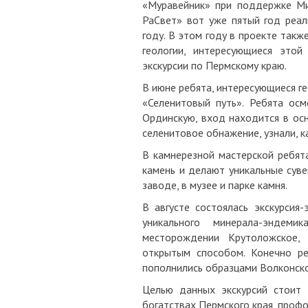
«Муравейник» при поддержке Ми
РаСвет» вот уже пятый год реал
году. В этом году в проекте так
геологии, интересующиеся этой
экскурсии по Пермскому краю.
В июне ребята, интересующиеся ге
«Селенитовый путь». Ребята о
Ординскую, вход находится в ос
селенитовое обнажение, узнали, ка
В камнерезной мастерской ребята
камень и делают уникальные суве
заводе, в музее и парке камня.
В августе состоялась экскурсия
уникального минерала-эндем
месторождении Крутоложское, 
открытым способом. Конечно ре
пополнились образцами Волконско
Целью данных экскурсий стоит з
богатствах Пермского края, профо