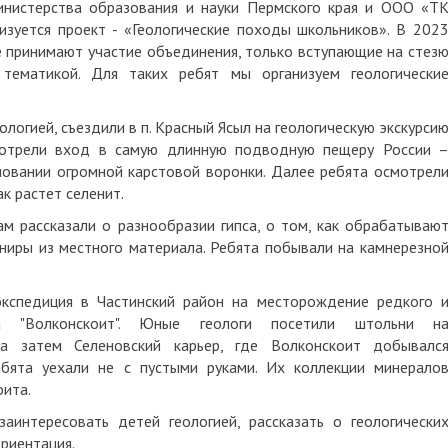
нистерства образования и науки Пермского края и ООО «Т
изуется проект - «Геологические походы школьников». В 202
же принимают участие объединения, только вступающие на стез
 тематикой. Для таких ребят мы организуем геологически
ологией, съездили в п. Красный Ясыл на геологическую экскурси
смотрели вход в самую длинную подводную пещеру России 
новании огромной карстовой воронки. Далее ребята осмотрел
к растет селенит.
м рассказали о разнообразии гипса, о том, как обрабатываю
ниры из местного материала. Ребята побывали на камнерезно
-экспедиция в Частинский район на месторождение редкого 
ика "Волконскоит". Юные геологи посетили штольни н
а затем Селеновский карьер, где Волконскоит добывалс
бята уехали не с пустыми руками. Их коллекции минерало
ита.
аинтересовать детей геологией, рассказать о геологически
риентация.