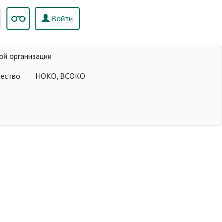
Войти
ой организации
чество
НОКО, ВСОКО
р