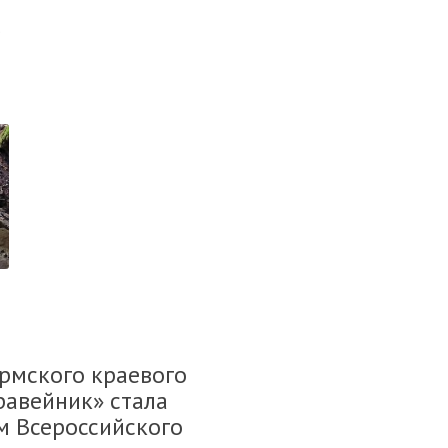
.
рмского краевого
равейник» стала
м Всероссийского