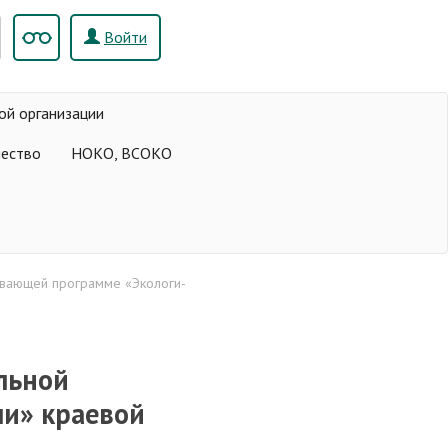
Войти
ой организации
чество
НОКО, ВСОКО
ивающей программе «Экологи-
ельной
и» краевой