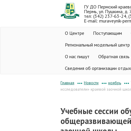
ГУ ДО Пермский краев
Пермь, ул. Пушкина, д. 
тел: (342) 237-63-24, 
E-mail: muraveynik-per
О Центре
Поступающим
Региональный модельный центр
О нас пишут
Обратная связь
Сведения об организации отдых
Новости
ноябрь
Главная
•••
•••
•••
исследователи» краевой заочной шко
Учебные сессии об
общеразвивающей 
заочной школы