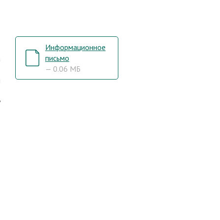
о
Информационное
,
письмо
а
— 0.06 МБ
е
и
,
у
-
,
-