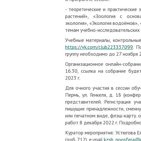
- теоретические и практические 
растений», «Зоология с осно
экология», «Экология водоёмов», 
темам учебно-исследовательских 
Учебные материалы, контрольные 
https://vk.com/club223337099
. П
группу необходимо до 27 ноября 2
Организационное онлайн-собрани
16.30, ссылка на собрание буде
2023 г.
Для очного участия в сессии обу
Пермь, ул. Генкеля, д. 1Б (конф
представителей. Регистрация уч
пишущие принадлежности, сменну
или печатном виде, флэш-карту. 
работ 8 декабря 2022 г. Подробно
Куратор мероприятия: Устюгова Ел
(доб. 712), e-mail
kzsh_noosfera@m