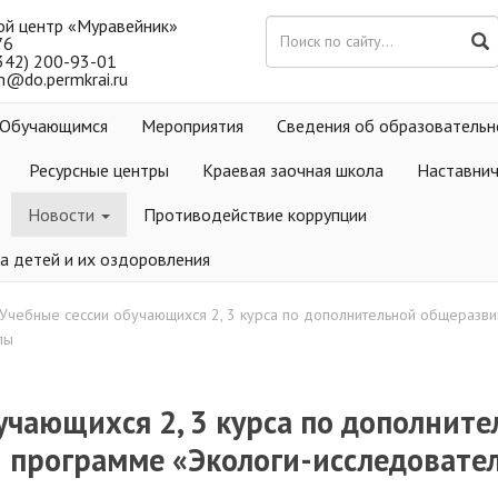
ой центр «Муравейник»
76
(342) 200-93-01
m@do.permkrai.ru
Обучающимся
Мероприятия
Сведения об образовательн
Ресурсные центры
Краевая заочная школа
Наставни
Новости
Противодействие коррупции
а детей и их оздоровления
Учебные сессии обучающихся 2, 3 курса по дополнительной общеразв
лы
учающихся 2, 3 курса по дополнит
программе «Экологи-исследовател