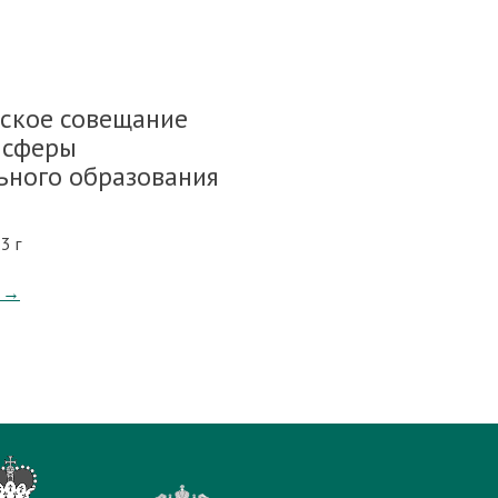
йское совещание
 сферы
ьного образования
3 г
→