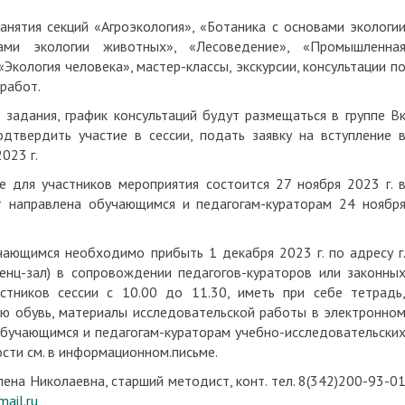
занятия секций «Агроэкология», «Ботаника с основами экологи
вами экологии животных», «Лесоведение», «Промышленна
«Экология человека», мастер-классы, экскурсии, консультации п
работ.
задания, график консультаций будут размещаться в группе В
одтвердить участие в сессии, подать заявку на вступление 
023 г.
е для участников мероприятия состоится 27 ноября 2023 г. 
т направлена обучающимся и педагогам-кураторам 24 ноябр
чающимся необходимо прибыть 1 декабря 2023 г. по адресу г
еренц-зал) в сопровождении педагогов-кураторов или законны
астников сессии с 10.00 до 11.30, иметь при себе тетрадь
ю обувь, материалы исследовательской работы в электронно
обучающимся и педагогам-кураторам учебно-исследовательски
сти см. в информационном.письме.
ена Николаевна, старший методист, конт. тел. 8(342)200-93-0
ail.ru