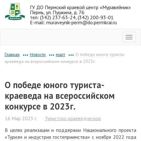
ГУ ДО Пермский краевой центр «Муравейник»
Пермь, ул. Пушкина, д. 76
тел: (342) 237-63-24, (342) 200-93-01
E-mail: muraveynik-perm@do.permkrai.ru
Новости
март
О победе юного туриста-
Главная
•••
•••
•••
краеведа на всероссийском конкурсе в 2023г.
О победе юного туриста-
краеведа на всероссийском
конкурсе в 2023г.
16 Мар 2023 г.
Туристско-краеведческое
В целях реализации и поддержки Национального проекта
«Туризм и индустрия гостеприимства» с ноября 2022 года