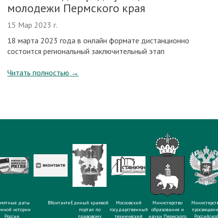
молодежи Пермского края
15 Мар 2023 г.
18 марта 2023 года в онлайн формате дистанционно
состоится региональный заключительный этап
Читать полностью
→
мятные даты
ВКонтакте
Единый краевой
Московский
Министерство
Министерст
енной истории
портал по
государственный
образования и
просвещен
России
правовому
технический
науки Пермского
Российско