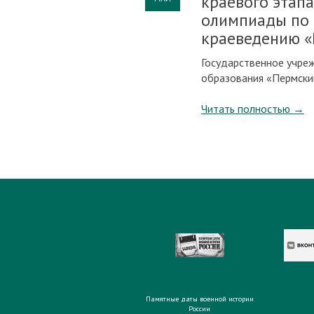
краевого этап
олимпиады по
краеведению 
Государственное учре
образования «Пермски
Читать полностью
→
Памятные даты военной истории
России