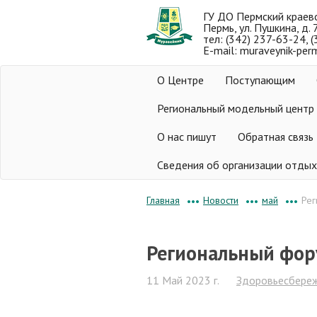
ГУ ДО Пермский краев
Пермь, ул. Пушкина, д. 
тел: (342) 237-63-24, 
E-mail: muraveynik-per
О Центре
Поступающим
Региональный модельный центр
О нас пишут
Обратная связь
Сведения об организации отдых
Новости
май
Рег
Главная
•••
•••
•••
Региональный фор
11 Май 2023 г.
Здоровьесбереж