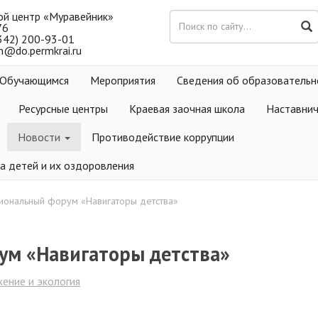
ой центр «Муравейник»
76
(342) 200-93-01
m@do.permkrai.ru
Обучающимся
Мероприятия
Сведения об образовательн
Ресурсные центры
Краевая заочная школа
Наставни
Новости
Противодействие коррупции
а детей и их оздоровления
иональный форум «Навигаторы детства»
ум «Навигаторы детства»
ение и экология