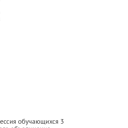
о
я
х
,
сессия обучающихся 3