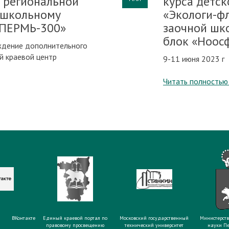
а региональной
курса детс
 школьному
«Экологи-ф
«ПЕРМЬ-300»
заочной шк
блок «Ноос
ждение дополнительного
й краевой центр
9-11 июня 2023 г
Читать полностью
ВКонтакте
Единый краевой портал по
Московский государственный
Министерств
правовому просвещению
технический университет
науки Пе