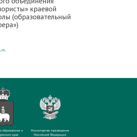
кого объединения
лористы» краевой
олы (образовательный
фера»)
→
о образования и
Министерство просвещения
рмского края
Российской Федерации