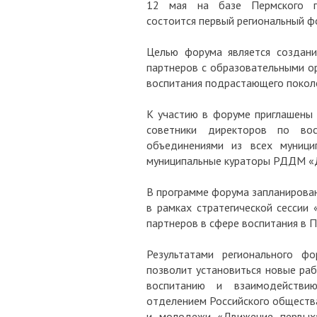
12 мая на базе Пермского гос
состоится первый региональный ф
Целью форума является создани
партнеров с образовательными ор
воспитания подрастающего покол
К участию в форуме приглашены 
советники директоров по во
объединениями из всех муници
муниципальные кураторы РДДМ «Д
В программе форума запланирован
в рамках стратегической сессии
партнеров в сфере воспитания в П
Результатами регионального ф
позволит установиться новые ра
воспитанию и взаимодействи
отделением Российского общества
и молодежи «Движение первых