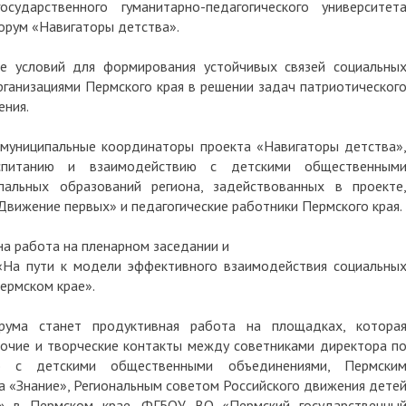
ударственного гуманитарно-педагогического университет
орум «Навигаторы детства».
е условий для формирования устойчивых связей социальны
ганизациями Пермского края в решении задач патриотическог
ения.
муниципальные координаторы проекта «Навигаторы детства»
спитанию и взаимодействию с детскими общественным
пальных образований региона, задействованных в проекте
вижение первых» и педагогические работники Пермского края.
а работа на пленарном заседании и
 «На пути к модели эффективного взаимодействия социальны
ермском крае».
орума станет продуктивная работа на площадках, котора
бочие и творческие контакты между советниками директора п
ю с детскими общественными объединениями, Пермски
 «Знание», Региональным советом Российского движения дете
» в Пермском крае, ФГБОУ ВО «Пермский государственны