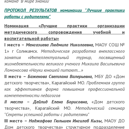
команд "В мире знаний"
ПРОТОКОЛ РЕЗУЛЬТАТОВ номинации "Лучшие практики
работы с родителями"
Номинация «Лучшие практики организации
методического сопровождения учебной и
воспитательной работы»
I
место –
Менгазиева Людмила Николаевна,
МАОУ СОШ №
1» г Соликамск.
Методическая разработка внеклассного
занятия «Интеллектуальный турнир, посвященный
жизнедеятельности великого ученого Михаила Васильевича
Ломоносова «Науки юношей питают…»
II
место –
Баженова Светлана Валерьевна,
МБУ ДО «Дом
детского творчества», Карагайский МО.
Проблемная группа
как эффективная форма повышения профессиональной
компетентности педагогов
II место – Дейлид Елена Борисовна,
«Дом детского
творчества», Карагайский МО.
Методический семинар
"Секреты успешной работы с родителями"
III
место –
Наджафова Гюльшен Ингилаб Кызы,
МАОУ ДО
Дом детского творчества» структурное подразделение