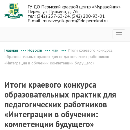
ГУ ДО Пермский краевой центр «Муравейник»
Пермь, ул. Пушкина, д. 76
тел: (342) 237-63-24, (342) 200-93-01
E-mail: muraveynik-perm@do.permkrai.ru
Новости
май
Итоги краевого конкурса
Главная
•••
•••
•••
образовательных практик для педагогических работников
«Интеграции в обучении: компетенции будущего»
Итоги краевого конкурса
образовательных практик для
педагогических работников
«Интеграции в обучении:
компетенции будущего»