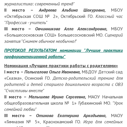
журналистика: современный тренд"
II
место –
Андреева Альбина Шакуровна,
МБОУ
«Октябрьская СОШ № 2», Октябрьский ГО.
Классный час
"Профессия - учитель"
III
место –
Овчинникова Алла Александровна,
МБОУ
«Большесосновская СОШ» Большесосновский МО.
Сценарий
занятия "Снимем обычное необычно!"
ПРОТОКОЛ РЕЗУЛЬТАТОМ номинации "Лучшие практики
профориентационной работы"
Номинация «Лучшие практики работы с родителями»
I
место –
Полыгалова Ольга Ивановна,
МБДОУ Детский сад
«Сказка», Осинский ГО.
Детско-родительский тренинг для
родителей и детей старшего дошкольного возраста с ОВЗ
"Счастливы вместе"
II
место –
Малышева Ирина Сергеевна,
МАОУ Начальная
общеобразовательная школа № 1» Губахинский МО.
"Урок
семейной любви"
III
место –
Отинова Екатерина Аркадьевна,
МАОУ
«Гимназия № 5», Краснокамский ГО.
Игра для семейных