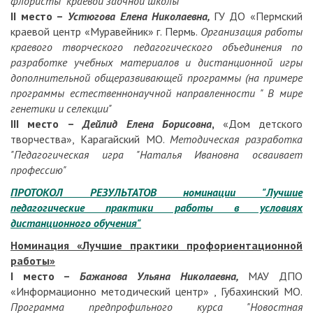
флористы" краевой заочной школы
II
место –
Устюгова Елена Николаевна,
ГУ ДО «Пермский
краевой центр «Муравейник» г. Пермь.
Организация работы
краевого творческого педагогического объединения по
разработке учебных материалов и дистанционной игры
дополнительной общеразвивающей программы (на примере
программы естественнонаучной направленности " В мире
генетики и селекции"
III
место –
Дейлид Елена Борисовна
,
«Дом детского
творчества», Карагайский МО.
Методическая разработка
"Педагогическая игра "Наталья Ивановна осваивает
профессию"
ПРОТОКОЛ РЕЗУЛЬТАТОВ номинации "Лучшие
педагогические практики работы в условиях
дистанционного обучения"
Номинация «Лучшие практики профориентационной
работы»
I
место –
Бажанова Ульяна Николаевна,
МАУ ДПО
«Информационно методический центр» , Губахинский МО.
Программа предпрофильного курса "Новостная