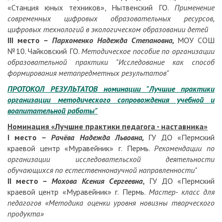
«Станция юных техников», Нытвенский ГО.
Применение
современных цифровых образовательных ресурсов,
цифровых технологий в экологическом образовании детей
III место –
Пархоменко Надежда Степановна,
МОУ СОШ
№10. Чайковский ГО.
Методическое пособие по организации
образовательной практики "Исследование как способ
формирования метапредметных результатов"
ПРОТОКОЛ РЕЗУЛЬТАТОВ номинации "Лучшие практики
организации методического сопровождения учебной и
воапитательной работы"
Номинация «Лучшие практики педагога - наставника»
I
место –
Рачёва Надежда Львовна,
ГУ ДО «Пермский
краевой центр «Муравейник» г. Пермь.
Рекомендации по
организации исследовательской деятельности
обучающихся по естественнонаучной направленности"
II
место –
Мохова Ксения Сергеевна
,
ГУ ДО «Пермский
краевой центр «Муравейник» г. Пермь.
Мастер- класс для
педагогов «Методика оценки уровня новизны творческого
продукта»