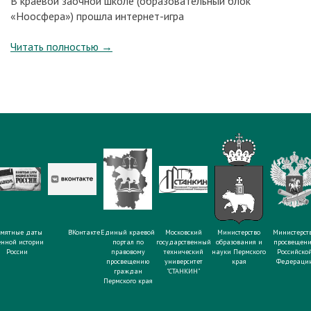
В краевой заочной школе (образовательный блок
«Ноосфера») прошла интернет-игра
Читать полностью
→
мятные даты
ВКонтакте
Единый краевой
Московский
Министерство
Министерст
енной истории
портал по
государственный
образования и
просвещен
России
правовому
технический
науки Пермского
Российско
просвещению
университет
края
Федераци
граждан
"СТАНКИН"
Пермского края