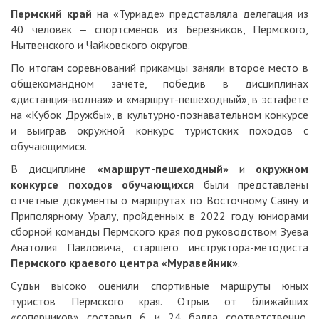
Пермский край
на «Туриаде» представляла делегация из
40 человек ‒ спортсменов из Березников, Пермского,
Нытвенского и Чайковского округов.
По итогам соревнований прикамцы заняли второе место в
общекомандном зачете, победив в дисциплинах
«дистанция-водная» и «маршрут-пешеходный», в эстафете
на «Кубок Дружбы», в культурно-познавательном конкурсе
и выиграв окружной конкурс туристских походов с
обучающимися.
В дисциплине
«маршрут-пешеходный»
и
окружном
конкурсе походов обучающихся
были представлены
отчетные документы о маршрутах по Восточному Саяну и
Приполярному Уралу, пройденных в 2022 году юниорами
сборной команды Пермского края под руководством Зуева
Анатолия Павловича, старшего инструктора-методиста
Пермского краевого центра «Муравейник»
.
Судьи высоко оценили спортивные маршруты юных
туристов Пермского края. Отрыв от ближайших
«соперников» составил 6 и 24 балла соответственно.