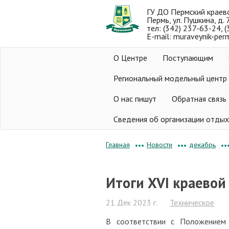
ГУ ДО Пермский краев
Пермь, ул. Пушкина, д. 
тел: (342) 237-63-24, 
E-mail: muraveynik-per
О Центре
Поступающим
Региональный модельный центр
О нас пишут
Обратная связь
Сведения об организации отдых
Новости
декабрь
Главная
•••
•••
••
Итоги XVI краево
21 Дек 2023 г.
Техническое
В соответствии c Положением 