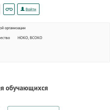
Войти
ой организации
чество
НОКО, ВСОКО
ля обучающихся
я