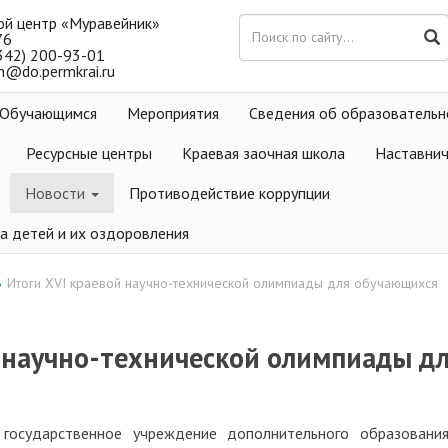
ой центр «Муравейник»
76
(342) 200-93-01
m@do.permkrai.ru
Обучающимся
Мероприятия
Сведения об образовательн
Ресурсные центры
Краевая заочная школа
Наставни
Новости
Противодействие коррупции
а детей и их оздоровления
Итоги XVI краевой научно-технической олимпиады для обучающихся
•
й научно-технической олимпиады д
государственное учреждение дополнительного образовани