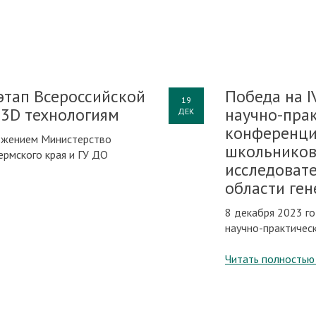
этап Всероссийской
Победа на I
19
3D технологиям
научно-пра
ДЕК
конференци
ожением Министерство
школьников
ермского края и ГУ ДО
исследовате
области ген
8 декабря 2023 го
научно-практичес
Читать полностью