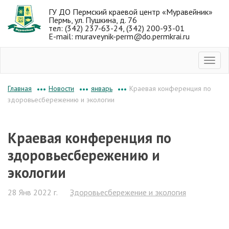
ГУ ДО Пермский краевой центр «Муравейник»
Пермь, ул. Пушкина, д. 76
тел: (342) 237-63-24, (342) 200-93-01
E-mail: muraveynik-perm@do.permkrai.ru
Новости
январь
Краевая конференция по
Главная
•••
•••
•••
здоровьесбережению и экологии
Краевая конференция по
здоровьесбережению и
экологии
28 Янв 2022 г.
Здоровьесбережение и экология