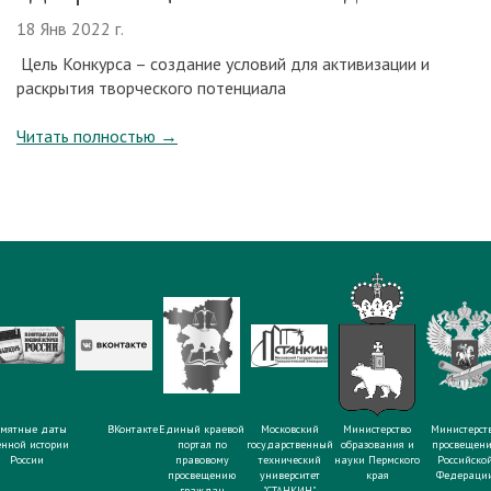
18 Янв 2022 г.
Цель Конкурса – создание условий для активизации и
раскрытия творческого потенциала
Читать полностью
→
мятные даты
ВКонтакте
Единый краевой
Московский
Министерство
Министерст
енной истории
портал по
государственный
образования и
просвещен
России
правовому
технический
науки Пермского
Российско
просвещению
университет
края
Федераци
граждан
"СТАНКИН"