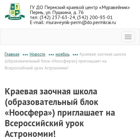
ГУ ДО Пермский краевой центр «Муравейник»
Пермь, ул. Пушкина, д. 76
тел: (342) 237-63-24, (342) 200-93-01
E-mail: muraveynik-perm@do.permkrai.ru
Новости
ноябрь
Краевая заочная школа
Главная
•••
•••
•••
(образовательный блок «Ноосфера») приглашает на
Всероссийский урок Астрономии!
Краевая заочная школа
(образовательный блок
«Ноосфера») приглашает на
Всероссийский урок
Астрономии!