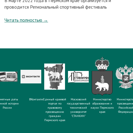
В марте 2022 года в Пермском крае организуется и
проводится Региональный спортивный фестиваль
Читать полностью
→
мятные даты
ВКонтакте
Единый краевой
Московский
Министерство
Министерст
енной истории
портал по
государственный
образования и
просвещен
России
правовому
технический
науки Пермского
Российско
просвещению
университет
края
Федераци
граждан
"СТАНКИН"
Пермского края