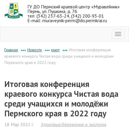
ГУ ДО Пермский краевой центр «Муравейник»
Пермь, ул. Пушкина, д. 76
тел: (342) 237-63-24, (342) 200-93-01
E-mail: muraveynik-perm@do.permkrai.ru
Новости
март
Итоговая конференция
Главная
•••
•••
•••
краевого конкурса Чистая вода среди учащихся и молодёжи
Пермского края в 2022 году
Итоговая конференция
краевого конкурса Чистая вода
среди учащихся и молодёжи
Пермского края в 2022 году
18 Мар 2022 г.
Здоровьесбережение и экология