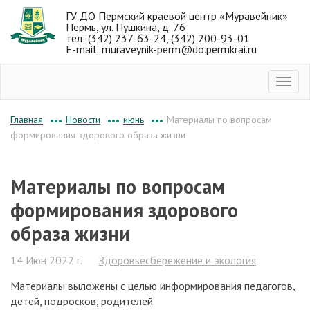
ГУ ДО Пермский краевой центр «Муравейник»
Пермь, ул. Пушкина, д. 76
тел: (342) 237-63-24, (342) 200-93-01
E-mail: muraveynik-perm@do.permkrai.ru
Новости
июнь
Материалы по вопросам
Главная
•••
•••
•••
формирования здорового образа жизни
Материалы по вопросам
формирования здорового
образа жизни
14 Июн 2022 г.
Здоровьесбережение и экология
Материалы выложены с целью информирования педагогов,
детей, подросков, родителей.