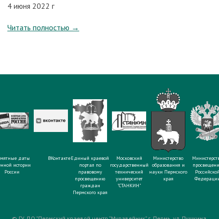
4 июня 2022 г
Читать полностью
→
мятные даты
ВКонтакте
Единый краевой
Московский
Министерство
Министерст
енной истории
портал по
государственный
образования и
просвещен
России
правовому
технический
науки Пермского
Российско
просвещению
университет
края
Федераци
граждан
"СТАНКИН"
Пермского края
© ГУ ДО "Пермский краевой центр "Муравейник" г. Пермь, ул. Пушкина,