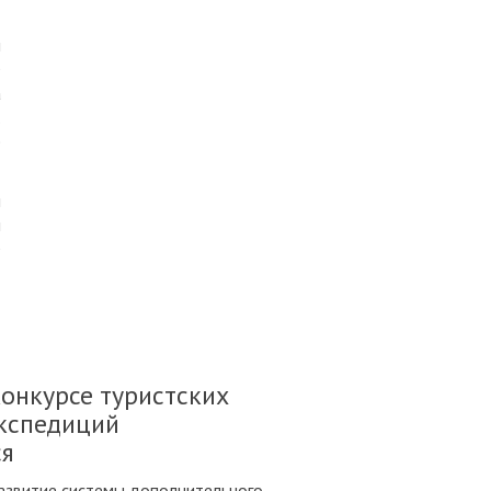
1
й
D
а
.
е
н
ы
D
онкурсе туристских
экспедиций
ся
развитие системы дополнительного