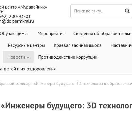
ой центр «Муравейник»
76
(342) 200-93-01
m@do.permkrai.ru
Обучающимся
Мероприятия
Сведения об образовательн
Ресурсные центры
Краевая заочная школа
Наставни
Новости
Противодействие коррупции
а детей и их оздоровления
Краевой семинар - «Инженеры будущего: 3D технологии в образовании
 «Инженеры будущего: 3D технолог