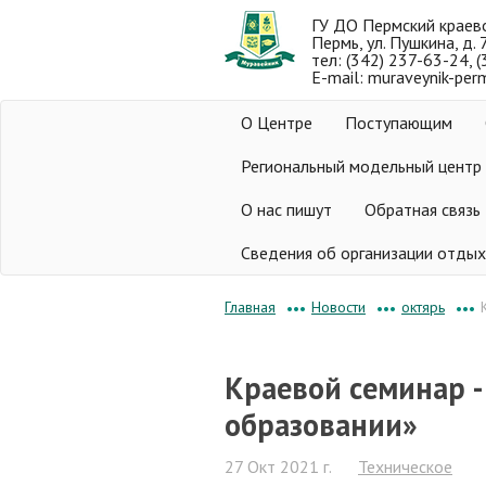
ГУ ДО Пермский краев
Пермь, ул. Пушкина, д. 
тел: (342) 237-63-24, 
E-mail: muraveynik-per
О Центре
Поступающим
Региональный модельный центр
О нас пишут
Обратная связь
Сведения об организации отдых
Новости
октярь
Главная
•••
•••
•••
Краевой семинар -
образовании»
27 Окт 2021 г.
Техническое