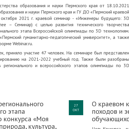
терства образования и науки Пермского края от 18.10.202
разования и науки Пермского края и ГУ ДО «Пермский краево
октября 2021 г. краевой семинар - «Инженеры будущего: 3
лее – Семинар) с целью развития технического творчеств
онального этапа Всероссийской олимпиады по 3D технологиям
ермский гуманитарно-педагогический университет», а такж
орме Webinar.ru.
к, приняло участие 47 человек. На семинаре был представле
ированию на 2021-2022 учебный год. Также были разобран
в регионального и всероссийского этапов олимпиады по 3
регионального
О краевом к
27
го этапа
походов и 
ОКТ
о конкурса «Моя
обучающих
природа, культура,
Цель Конкурса – 