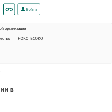
Войти
ой организации
чество
НОКО, ВСОКО
»
ии в