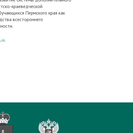
стско-краеведческой
бучающихся Пермского края как
дства всестороннего
ности.
→