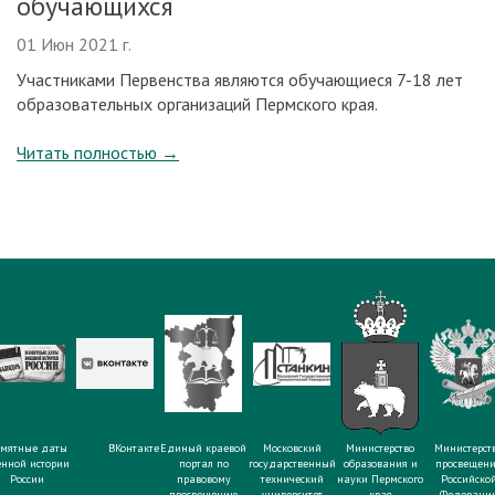
обучающихся
01 Июн 2021 г.
Участниками Первенства являются обучающиеся 7-18 лет
образовательных организаций Пермского края.
Читать полностью
→
мятные даты
ВКонтакте
Единый краевой
Московский
Министерство
Министерст
енной истории
портал по
государственный
образования и
просвещен
России
правовому
технический
науки Пермского
Российско
просвещению
университет
края
Федераци