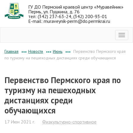
ГУ ДО Пермский краевой центр «Муравейник»
Пермь, ул. Пушкина, д. 76
тел: (342) 237-63-24, (342) 200-93-01
E-mail: muraveynik-perm@do.permkrai.ru
Новости
Июнь
Первенство Пермского края
Главная
•••
•••
•••
по туризму на пешеходных дистанциях среди обучающихся
Первенство Пермского края по
туризму на пешеходных
дистанциях среди
обучающихся
17 Июн 2021 г.
Физкультурно-спортивное