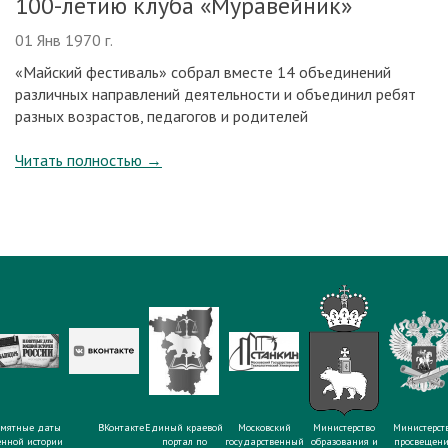
100-летию клуба «Муравейник»
01 Янв 1970 г.
«Майский фестиваль» собрал вместе 14 объединений
различных направлений деятельности и объединил ребят
разных возрастов, педагогов и родителей
Читать полностью
→
мятные даты
ВКонтакте
Единый краевой
Московский
Министерство
Министерст
енной истории
портал по
государственный
образования и
просвещен