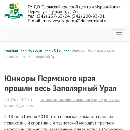
ГУ ДО Пермский краевой центр «Муравейник»
Пермь, ул. Пушкина, д. 76
тел: (342) 237-63-24, (342) 200-93-01
E-mail: muraveynik-perm@do.permkrai.ru
Новости
2018
Юниоры Пермского края
Главная
•••
•••
•••
прошли весь Заполярный Урал
Юниоры Пермского края
прошли весь Заполярный Урал
23 Окт 2018 г.
Краевой профильный лагерь
Туристско-
краеведческое
С 18 по 31 июля 2018 года пермская команда прошла
пешеходный спортивный туристский маршрут третьей
категории сложности, заявленный для участия в Окружном