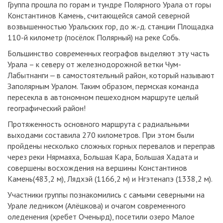
Группа прошла по горам и тундре Полярного Урала от горы
Константинов Камень, считающейся самой северной
возвышенностью Уральских гор, до ж.-д. станции Площадка
110-й километр (посёлок Полярный) на реке Собь.
Большинство современных географов выделяют эту часть
Урала – к северу от железнодорожной ветки Чум-
Лабытнанги ‒ в самостоятельный район, который называют
Заполярным Уралом. Таким образом, пермская команда
пересекла в автономном пешеходном маршруте целый
географический район!
Протяженность основного маршрута с радиальными
выходами составила 270 километров. При этом были
пройдены несколько сложных горных перевалов и переправ
через реки Нярмаяха, Большая Кара, Большая Хадата и
совершены восхождения на вершины Константинов
Камень(483,2 м), Лядхэй (1166,2 м) и Нгэтенапэ (1338,2 м).
Участники группы познакомились с самыми северными на
Урале ледником (Алёшкова) и очагом современного
оледенения (хребет Оченырд), посетили озеро Малое