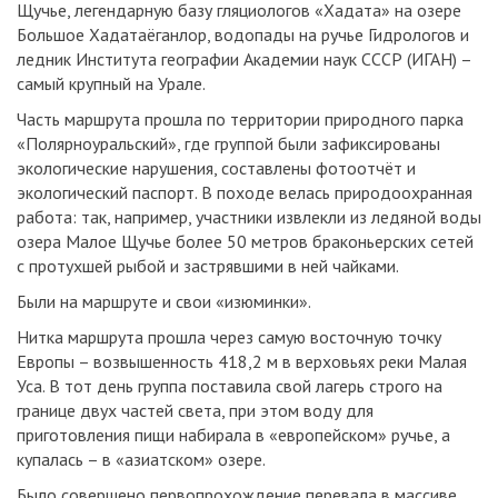
Щучье, легендарную базу гляциологов «Хадата» на озере
Большое Хадатаёганлор, водопады на ручье Гидрологов и
ледник Института географии Академии наук СССР (ИГАН) –
самый крупный на Урале.
Часть маршрута прошла по территории природного парка
«Полярноуральский», где группой были зафиксированы
экологические нарушения, составлены фотоотчёт и
экологический паспорт. В походе велась природоохранная
работа: так, например, участники извлекли из ледяной воды
озера Малое Щучье более 50 метров браконьерских сетей
с протухшей рыбой и застрявшими в ней чайками.
Были на маршруте и свои «изюминки».
Нитка маршрута прошла через самую восточную точку
Европы – возвышенность 418,2 м в верховьях реки Малая
Уса. В тот день группа поставила свой лагерь строго на
границе двух частей света, при этом воду для
приготовления пищи набирала в «европейском» ручье, а
купалась – в «азиатском» озере.
Было совершено первопрохождение перевала в массиве