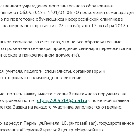
рственного учреждения дополнительного образования
йник» от 06.09.2018 г. №01/03-06 «О проведении семинара дл
тов по подготовке обучающихся к всероссийской олимпиаде
планировалось провести с 28 сентября по 17 октября 2018 г.
ников семинара, за счёт того, что не все образовательные
о проведении семинара, проведение семинара переносится на
и сроков в прикрепленном документе).
я учителя, педагоги, специалисты, организаторы и
 поддерживают олимпиадное движение.
мо подать заявку вместе с копией платежного поручения не
лектронной почте
olymp2009514@mail.ru
с пометкой «Заявка
ается
). Заявка на каждого участника заполняется отдельно.
по адресу:
г. Пермь, ул.Генкеля,
1Б
, (актовый зал), государственное
азования «Пермский краевой центр «Муравейник».