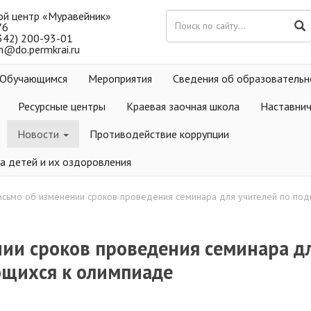
ой центр «Муравейник»
76
(342) 200-93-01
m@do.permkrai.ru
Обучающимся
Мероприятия
Сведения об образовательн
Ресурсные центры
Краевая заочная школа
Наставни
Новости
Противодействие коррупции
а детей и их оздоровления
исьмо об изменении сроков проведения семинара для учителей по под
ии сроков проведения семинара дл
ющихся к олимпиаде