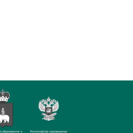
о образования и
Министерство просвещения