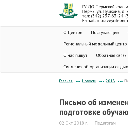
ГУ ДО Пермский краев
Пермь, ул. Пушкина, д. 
тел: (342) 237-63-24, 
E-mail: muraveynik-per
О Центре
Поступающим
Региональный модельный центр
О нас пишут
Обратная связь
Сведения об организации отдых
Новости
2018
П
Главная
•••
•••
•••
Письмо об изменен
подготовке обуча
02 Окт 2018 г.
Педагогам