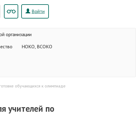
Войти
ой организации
чество
НОКО, ВСОКО
готовке обучающихся к олимпиаде
я учителей по