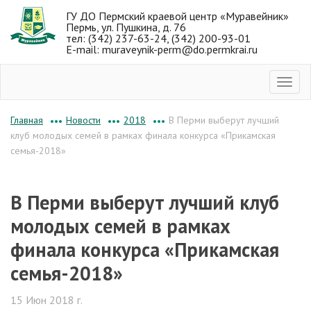
ГУ ДО Пермский краевой центр «Муравейник»
Пермь, ул. Пушкина, д. 76
тел: (342) 237-63-24, (342) 200-93-01
E-mail: muraveynik-perm@do.permkrai.ru
Новости
2018
В Перми выберут лучший
Главная
•••
•••
•••
клуб молодых семей в рамках финала конкурса «Прикамская
семья-2018»
В Перми выберут лучший клуб
молодых семей в рамках
финала конкурса «Прикамская
семья-2018»
15 Июн 2018 г.