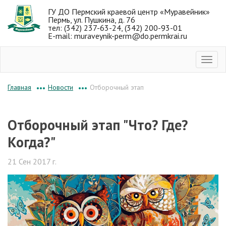
ГУ ДО Пермский краевой центр «Муравейник»
Пермь, ул. Пушкина, д. 76
тел: (342) 237-63-24, (342) 200-93-01
E-mail: muraveynik-perm@do.permkrai.ru
Новости
Отборочный этап
Главная
•••
•••
Отборочный этап "Что? Где?
Когда?"
21 Сен 2017 г.