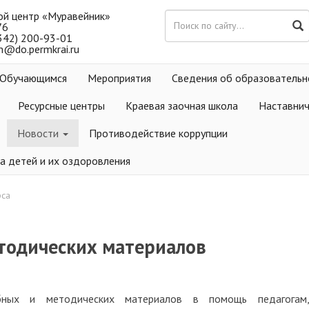
ой центр «Муравейник»
76
(342) 200-93-01
m@do.permkrai.ru
Обучающимся
Мероприятия
Сведения об образовательн
Ресурсные центры
Краевая заочная школа
Наставни
Новости
Противодействие коррупции
а детей и их оздоровления
рса
етодических материалов
ебных и методических материалов в помощь педагогам