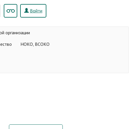
Войти
ой организации
чество
НОКО, ВСОКО
,