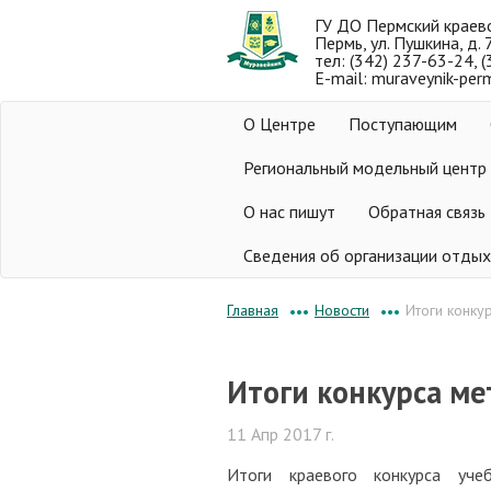
ГУ ДО Пермский краев
Пермь, ул. Пушкина, д. 
тел: (342) 237-63-24, 
E-mail: muraveynik-per
О Центре
Поступающим
Региональный модельный центр
О нас пишут
Обратная связь
Сведения об организации отдых
Новости
Итоги конку
Главная
•••
•••
Итоги конкурса м
11 Апр 2017 г.
Итоги краевого конкурса уч