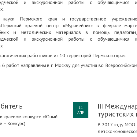
аеведческой и экскурсионной работы с обучающимися 
х.
 науки Пермского края и государственное учреждени
 «Пермский краевой центр «Муравейник» в феврале–март
ебных и методических материалов в помощь педагогам
аеведческой и экскурсионной работы с обучающимися 
ах
дагогических работников из 10 территорий Пермского края.
 6 работ направлены в г. Москву для участия во Всероссийско
битель
III Междун
11
туристских
АПР
 в краевом конкурсе «Юный
 – Конкурс)
В 2017 году МОО
детско-юношеског