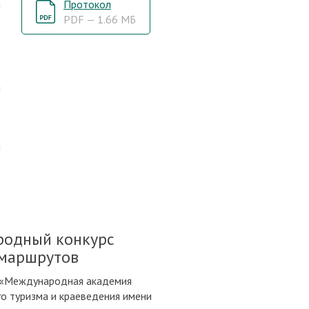
Протокол
и
PDF — 1.66 МБ
е
е
,
и
м
ародный конкурс
 маршрутов
 «Международная академия
о туризма и краеведения имени