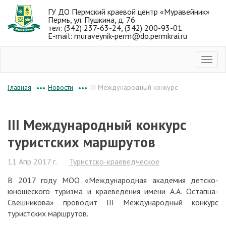
ГУ ДО Пермский краевой центр «Муравейник»
Пермь, ул. Пушкина, д. 76
тел: (342) 237-63-24, (342) 200-93-01
E-mail: muraveynik-perm@do.permkrai.ru
Новости
III Международный конкурс
Главная
•••
•••
III Международный конкурс
туристских маршрутов
11 Апр 2017 г.
Туристско-краеведческое
В 2017 году МОО «Международная академия детско-
юношеского туризма и краеведения имени А.А. Остапца-
Свешникова» проводит III Международный конкурс
туристских маршрутов.