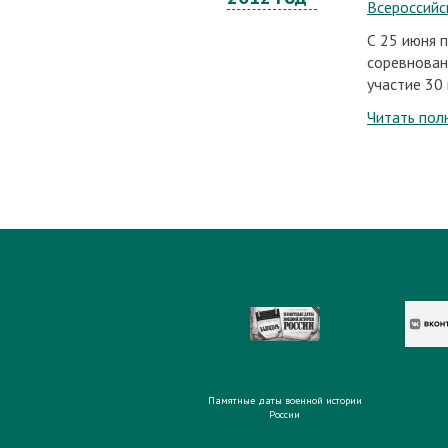
Всероссийс
С 25 июня п
соревнован
участие 30
Читать пол
Памятные даты военной истории
России