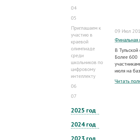
04
05
Приглашаем к
09 Июл 201
участию в
Финальная 
краевой
олимпиаде
В Тульской
среди
Более 600 
школьников по
участникам
цифровому
июля на баз
интеллекту
Читать пол
06
07
2025 год
2024 год
2023 год