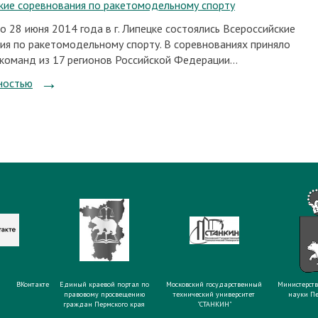
кие соревнования по ракетомодельному спорту
о 28 июня 2014 года в г. Липецке состоялись Всероссийские
ия по ракетомодельному спорту. В соревнованиях приняло
 команд из 17 регионов Российской Федерации...
ностью
ВКонтакте
Единый краевой портал по
Московский государственный
Министерств
правовому просвещению
технический университет
науки Пе
граждан Пермского края
"СТАНКИН"