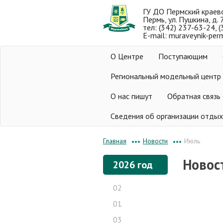
ГУ ДО Пермский краев
Пермь, ул. Пушкина, д. 
тел: (342) 237-63-24, 
E-mail: muraveynik-per
О Центре
Поступающим
Региональный модельный центр
О нас пишут
Обратная связь
Сведения об организации отдых
Новости
Июль
Главная
•••
•••
Новост
2026 год
02
01
03