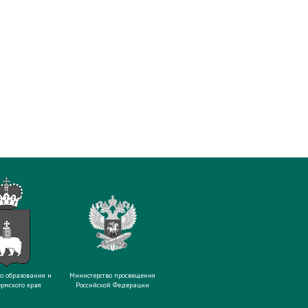
о образования и
Министерство просвещения
рмского края
Российской Федерации