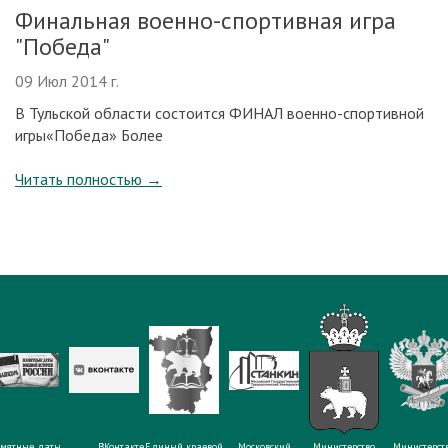
Финальная военно-спортивная игра
"Победа"
09 Июл 2014 г.
В Тульской области состоится ФИНАЛ военно-спортивной
игры«Победа» Более
Читать полностью
→
мятные даты
ВКонтакте
Единый краевой
Московский
Министерство
Министерст