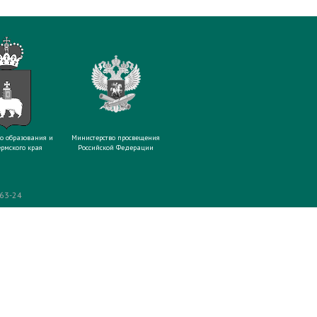
о образования и
Министерство просвещения
рмского края
Российской Федерации
-63-24