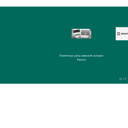
Памятные даты военной истории
России
© ГУ 