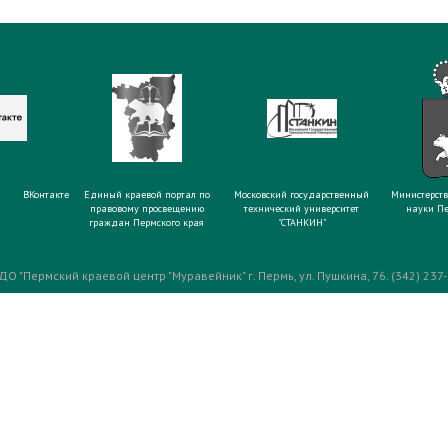
ВКонтакте
Единый краевой портал по
Московский государственный
Министерств
правовому просвещению
технический университет
науки Пе
граждан Пермского края
"СТАНКИН"
ДО "Пермский краевой центр "Муравейник" г. Пермь, ул. Пушкина, 76. (342) 237