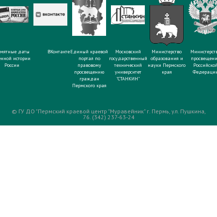
мятные даты
ВКонтакте
Единый краевой
Московский
Министерство
Министерст
енной истории
портал по
государственный
образования и
просвещен
России
правовому
технический
науки Пермского
Российско
просвещению
университет
края
Федераци
граждан
"СТАНКИН"
Пермского края
© ГУ ДО "Пермский краевой центр "Муравейник" г. Пермь, ул. Пушкина,
76. (342) 237-63-24