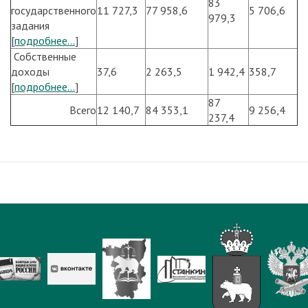
83
государственного
11 727,3
77 958,6
5 706,6
979,3
задания
[
подробнее...
]
Собственные
доходы
37,6
2 263,5
1 942,4
358,7
[
подробнее...
]
87
Всего
12 140,7
84 353,1
9 256,4
237,4