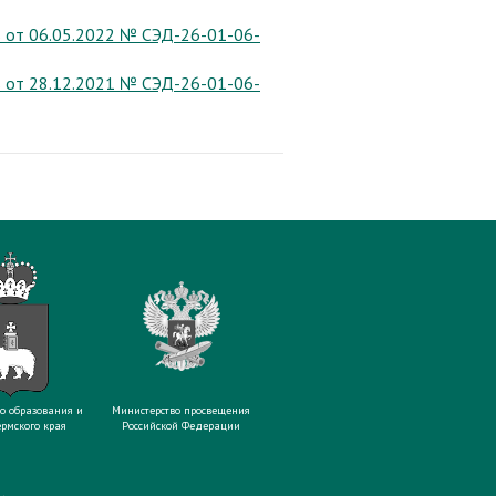
в от 06.05.2022 № СЭД-26-01-06-
в от 28.12.2021 № СЭД-26-01-06-
о образования и
Министерство просвещения
рмского края
Российской Федерации