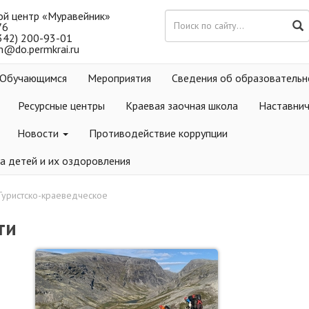
ой центр «Муравейник»
76
(342) 200-93-01
m@do.permkrai.ru
Обучающимся
Мероприятия
Сведения об образовательн
Ресурсные центры
Краевая заочная школа
Наставни
Новости
Противодействие коррупции
а детей и их оздоровления
Туристско-краеведческое
ти