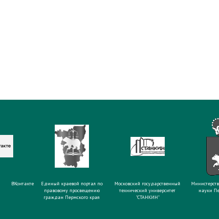
ВКонтакте
Единый краевой портал по
Московский государственный
Министерств
правовому просвещению
технический университет
науки Пе
граждан Пермского края
"СТАНКИН"