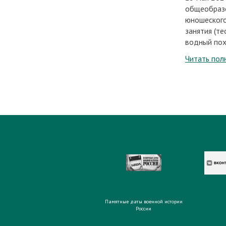
общеобраз
юношеского
занятия (те
водный пох
Читать пол
Памятные даты военной истории
России