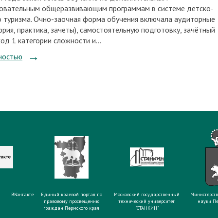
овательным общеразвивающим программам в системе детско-
 туризма. Очно-заочная форма обучения включала аудиторные
ория, практика, зачеты), самостоятельную подготовку, зачётный
од 1 категории сложности и...
ностью
ВКонтакте
Единый краевой портал по
Московский государственный
Министерств
правовому просвещению
технический университет
науки Пе
граждан Пермского края
"СТАНКИН"