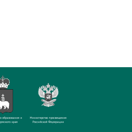
о образования и
Министерство просвещения
рмского края
Российской Федерации