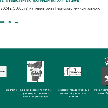
 в путешествие по тропинкам истории Двуречья!
 2024 г. (суббота) на территории Пермского муниципального
.
ностью
ВКонтакте
Единый краевой портал по
Московский государственный
Министерств
правовому просвещению
технический университет
науки Пе
граждан Пермского края
"СТАНКИН"