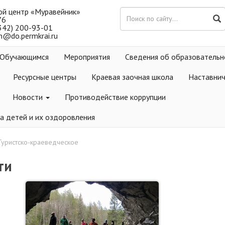
ой центр «Муравейник»
76
(342) 200-93-01
m@do.permkrai.ru
Обучающимся
Мероприятия
Сведения об образовательн
Ресурсные центры
Краевая заочная школа
Наставни
Новости
Противодействие коррупции
а детей и их оздоровления
Туристско-краеведческое
ти