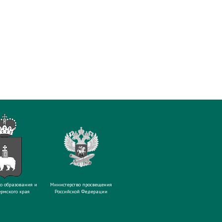
о образования и
Министерство просвещения
рмского края
Российской Федерации