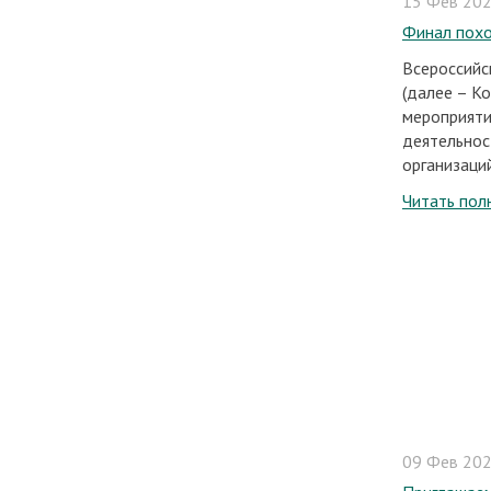
15 Фев 2024
Финал похо
Всероссийс
(далее – К
мероприяти
деятельнос
организаци
Читать пол
09 Фев 2024