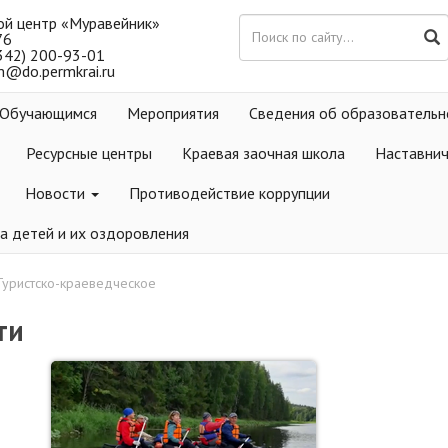
ой центр «Муравейник»
76
(342) 200-93-01
m@do.permkrai.ru
Обучающимся
Мероприятия
Сведения об образовательн
Ресурсные центры
Краевая заочная школа
Наставни
Новости
Противодействие коррупции
а детей и их оздоровления
Туристско-краеведческое
ти