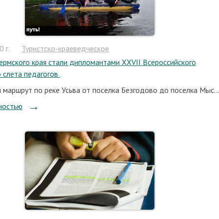
 г.
Туристско-краеведческое
ермского края стали дипломантами XXVII Всероссийского
о слета педагогов
 маршрут по реке Усьва от поселка Безгодово до поселка Мыс..
ностью