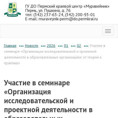
ГУ ДО Пермский краевой центр «Муравейник»
Пермь, ул. Пушкина, д. 76
тел: (342) 237-63-24, (342) 200-93-01
E-mail: muraveynik-perm@do.permkrai.ru
Новости
2026
01
02
Участие в
Главная
•••
•••
•••
•••
•••
семинаре «Организация исследовательской и проектной
деятельности в образовательных организациях: от теории к
практике»
Участие в семинаре
«Организация
исследовательской и
проектной деятельности в