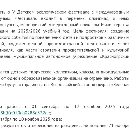
ить о V Детском экологическом фестивале с международны
ручья». Фестиваль входит в перечень олимпиад и ины
конкурсов, мероприятий, утвержденный приказом Министерств
ации на 2025/2026 учебный год. Цель фестиваля: создани
ского события по привлечению детей и подростков к различны
ой, художественной, природоохранной деятельности чере
иваля, как части стратегии просветительской и культурно
иваля: муниципальное автономное учреждение «Красноярски
.
ются детские творческие коллективы, классы, индивидуальны
в от одной образовательной организации не ограничено. Работ
и будут отправлены на Всероссийский этап конкурса «Зелена
 и работ: с 01 сентября по 17 октября 2025 год
8ad8b9fe010db0288d322ee
;
ктября по 10 ноября 2025 года;
 результатов и церемония награждения: не позднее 21 ноябр