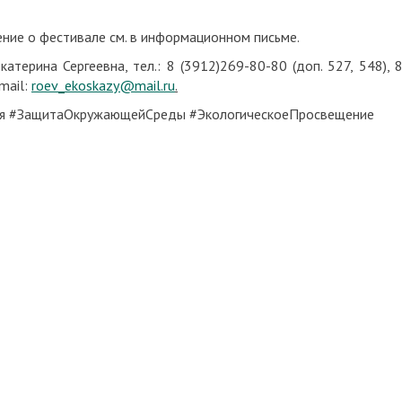
ие о фестивале см. в информационном письме.
терина Сергеевна, тел.: 8 (3912)269-80-80 (доп. 527, 548), 
mail:
roev_ekoskazy@mail.ru
.
ия #ЗащитаОкружающейСреды #ЭкологическоеПросвещение