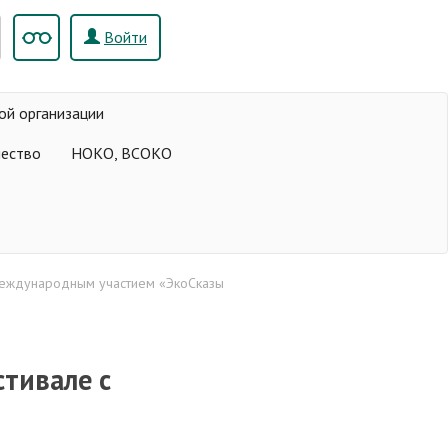
Войти
ой организации
чество
НОКО, ВСОКО
 международным участием «ЭкоСказы
стивале с