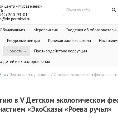
ой центр «Муравейник»
76
(342) 200-93-01
m@do.permkrai.ru
Обучающимся
Мероприятия
Сведения об образовательн
Ресурсные центры
Краевая заочная школа
Наставни
Новости
Противодействие коррупции
а детей и их оздоровления
9
Приглашаем к участию в V Детском экологическом фестивале с
•••
тию в V Детском экологическом фе
астием «ЭкоСказы «Роева ручья»