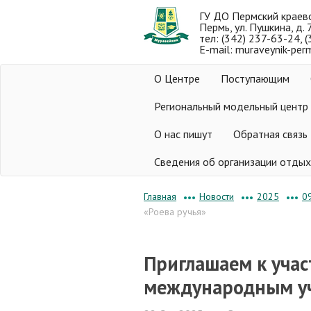
ГУ ДО Пермский краев
Пермь, ул. Пушкина, д. 
тел: (342) 237-63-24, 
E-mail: muraveynik-per
О Центре
Поступающим
Региональный модельный центр
О нас пишут
Обратная связь
Сведения об организации отдых
Новости
2025
0
Главная
•••
•••
•••
«Роева ручья»
Приглашаем к учас
международным уч