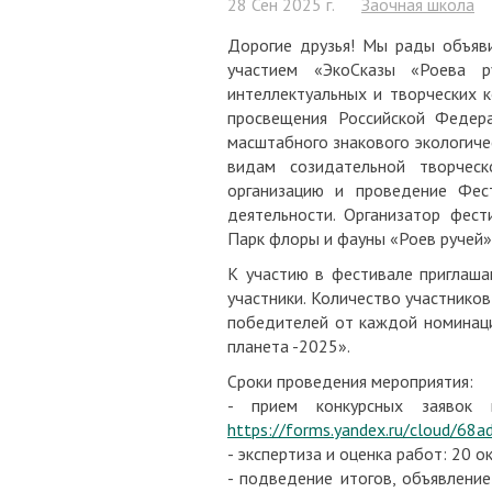
28 Сен 2025 г.
Заочная школа
Дорогие друзья! Мы рады объяв
участием «ЭкоСказы «Роева 
интеллектуальных и творческих 
просвещения Российской Федер
масштабного знакового экологиче
видам созидательной творческ
организацию и проведение Фест
деятельности. Организатор фест
Парк флоры и фауны «Роев ручей»
К участию в фестивале приглаша
участники. Количество участнико
победителей от каждой номинаци
планета -2025».
Сроки проведения мероприятия:
- прием конкурсных заявок
https://forms.yandex.ru/cloud/6
- экспертиза и оценка работ: 20 о
- подведение итогов, объявление