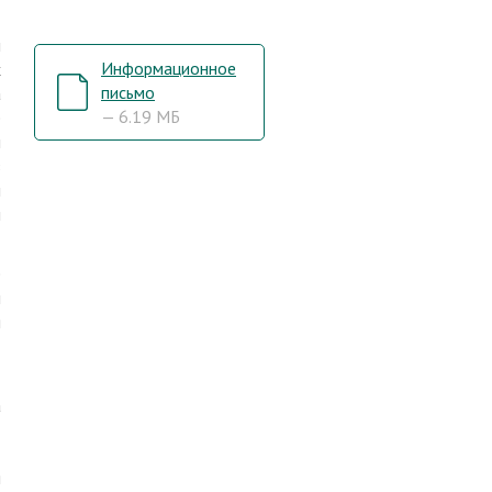
м
Информационное
х
письмо
а
— 6.19 МБ
е
м
з
й
й
е
ы
я
а
я